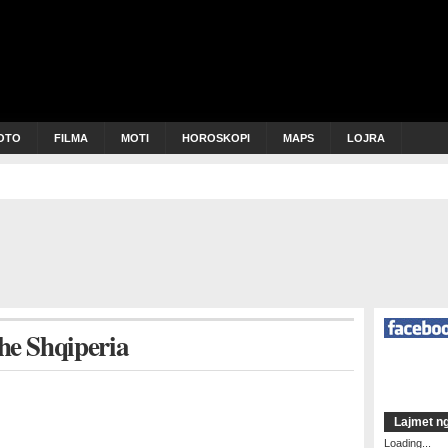
OTO
FILMA
MOTI
HOROSKOPI
MAPS
LOJRA
e Shqiperia
Lajmet ng
Loading...