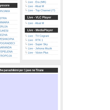
Live - Era (MK)
ryesore
Live - Alsat M
Live - Top Channel (!?)
 DIVJAKA
Live - VLC Player
STRA
 HIMARA
Live - Alsat M
 KRUJA
Live - MediaPlayer
KUKESI
 LEZHA
Live - TV Cegrani
 PESHKOPIA
Live - RTK 1
 POGRADECI
Live - Super Sky
 SARANDA
Live - Jehona Muzik
 TEPELENA
Live - Vizion Plus
 TROPOJA
dhe parashikimi per 1 jave ne Tirane