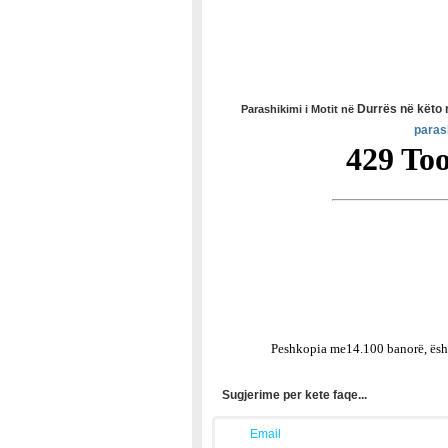
Durrës
n
ë
k
ë
to
Parashikimi i Motit në
paras
Peshkopia me14.100 banorë, është
Sugjerime per kete faqe...
Email