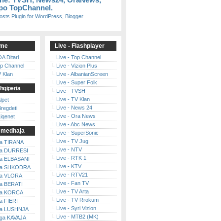
 ne:
TVSH
,
News24
,
OraNews
,
po
TopChannel
.
jme
Live - Flashplayer
A Ditari
Live - Top Channel
op Channel
Live - Vizion Plus
V Klan
Live - AlbanianScreen
Live - Super Folk
hqiperia
Live - TVSH
Live - TV Klan
lpet
Live - News 24
regdeti
Live - Ora News
iqenet
Live - Abc News
e medhaja
Live - SuperSonic
Live - TV Jug
ga TIRANA
Live - NTV
nga DURRESI
Live - RTK 1
ga ELBASANI
Live - KTV
nga SHKODRA
Live - RTV21
ga VLORA
Live - Fan TV
ga BERATI
Live - TV Arta
nga KORCA
Live - TV Rrokum
ga FIERI
Live - Syri Vizion
nga LUSHNJA
Live - MTB2 (MK)
nga KAVAJA