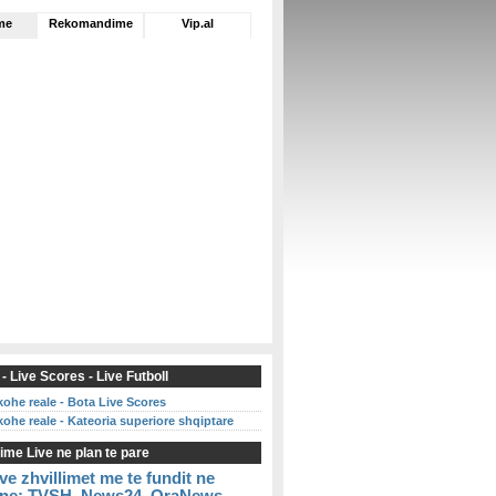
Live - KTV
me
Rekomandime
Vip.al
Live - RTV21
Live - Fan TV
Live - TV Arta
Live - TV Rrokum
Live - Syri Vizion
Live - MTB2 (MK)
Live - Era (MK)
Live - Alsat M
Live - Top Channel (!?)
 - Live Scores - Live Futboll
kohe reale - Bota Live Scores
kohe reale - Kateoria superiore shqiptare
me Live ne plan te pare
ve zhvillimet me te fundit ne