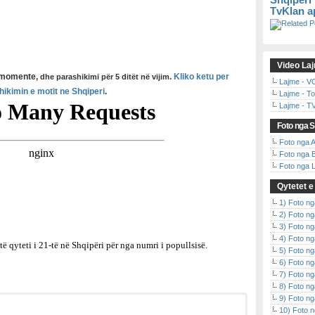
Shqiperi
TvKlan
a
Video La
 momente,
.
Kliko ketu per
dhe parashikimi p
ë
r 5 ditët n
ë
vijim
Lajme - VO
hikimin e motit ne Shqiperi
.
Lajme - T
Lajme - T
Foto nga S
Foto nga A
Foto nga B
Foto nga L
Qytetet 
1) Foto n
2) Foto 
3) Foto n
4) Foto 
 qyteti i 21-të në Shqipëri për nga numri i popullsisë.
5) Foto n
6) Foto n
7) Foto 
8) Foto n
9) Foto 
10) Foto 