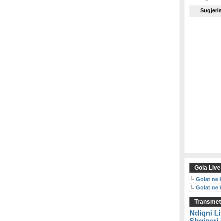
Sugjeri
Gola Live
Golat ne 
Golat ne 
Transmeti
Ndiqni Li