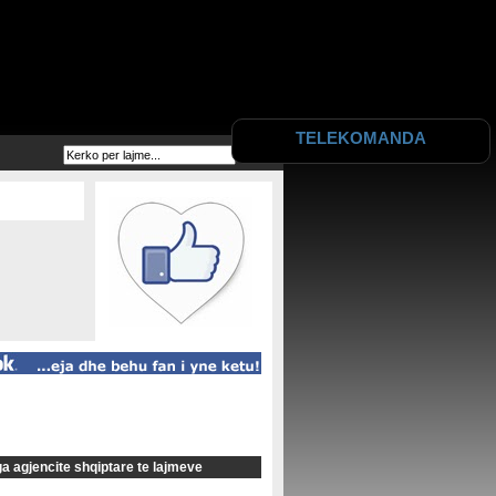
TELEKOMANDA
Live - A1 Report
Live - Agon Channel
Live - Vizion Plus
Live - AlbanianScreen
Live - Super Folk
Live - TVSH
Live - TV Klan
Live - News 24
Live - Ora News
Live - Abc News
Live - SuperSonic
Live - TV Jug
Live - NTV
a agjencite shqiptare te lajmeve
Live - RTK 1