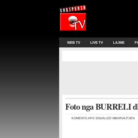
WEB TV
LIVE TV
LAJME
F
Foto nga BURRELI dh
KOMENTO APO SINJALIZO MBARVAJTJEN